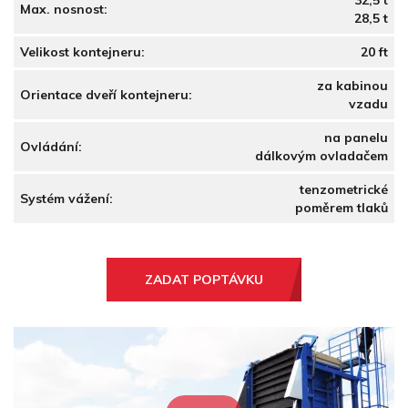
32,5 t
Max. nosnost:
28,5 t
Velikost kontejneru:
20 ft
za kabinou
Orientace dveří kontejneru:
vzadu
na panelu
Ovládání:
dálkovým ovladačem
tenzometrické
Systém vážení:
poměrem tlaků
ZADAT POPTÁVKU