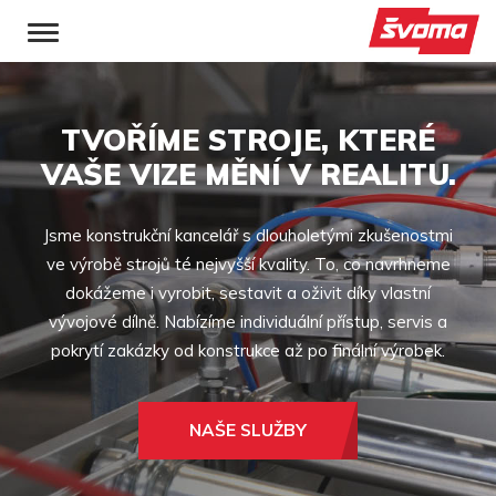
TVOŘÍME STROJE,
KTERÉ
VAŠE VIZE MĚNÍ
V REALITU.
Jsme konstrukční kancelář s dlouholetými zkušenostmi
ve výrobě strojů té nejvyšší kvality. To, co navrhneme
dokážeme i vyrobit, sestavit a oživit díky vlastní
vývojové dílně. Nabízíme individuální přístup, servis a
pokrytí zakázky od konstrukce až po finální výrobek.
NAŠE SLUŽBY