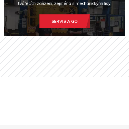
tvářecích zařízení, zejména s mechanickými lisy.
SERVIS A GO