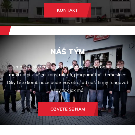
KONTAKT
NÁŠ TÝM
Jsme tým složený z profesionálů ve svém oboru. Jsou
mezi námi zkušení konstruktéři, programátoři i řemeslníci.
Díky této kombinace bude Váš stroj od naší firmy fungovat
vždy tak jak má.
OZVĚTE SE NÁM