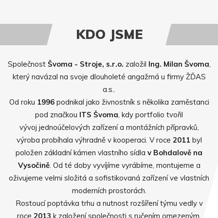
KDO JSME
Společnost
Švoma - Stroje, s.r.o.
založil
Ing. Milan Švoma
,
který navázal na svoje dlouholeté angažmá u firmy ŽĎAS
a.s..
Od roku
1996
podnikal jako živnostník s několika zaměstanci
pod značkou
ITS Švoma
, kdy portfolio tvořil
vývoj jednoúčelových zařízení a montážních přípravků,
výroba probíhala výhradně v kooperaci. V roce
2011
byl
položen základní kámen vlastního sídla
v Bohdalově na
Vysočině
. Od té doby vyvíjíme vyrábíme, montujeme a
oživujeme velmi složitá a sofistikovaná zařízení ve vlastních
moderních prostorách.
Rostoucí poptávka trhu a nutnost rozšíření týmu vedly v
roce
2013
k založení společnosti s ručením omezeným.