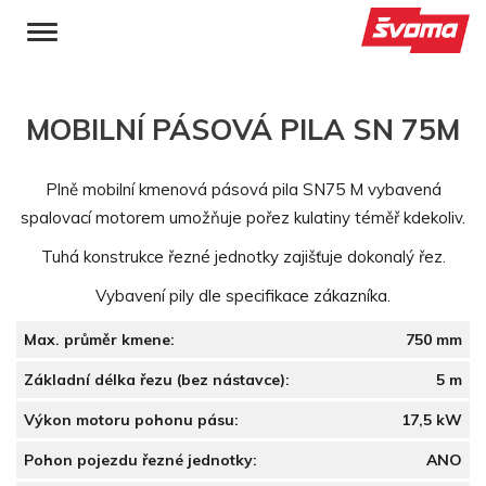
MOBILNÍ PÁSOVÁ PILA SN 75M
Plně mobilní kmenová pásová pila SN75 M vybavená
spalovací motorem umožňuje pořez kulatiny téměř kdekoliv.
Tuhá konstrukce řezné jednotky zajišťuje dokonalý řez.
Vybavení pily dle specifikace zákazníka.
Max. průměr kmene:
750 mm
Základní délka řezu (bez nástavce):
5 m
Výkon motoru pohonu pásu:
17,5 kW
Pohon pojezdu řezné jednotky:
ANO