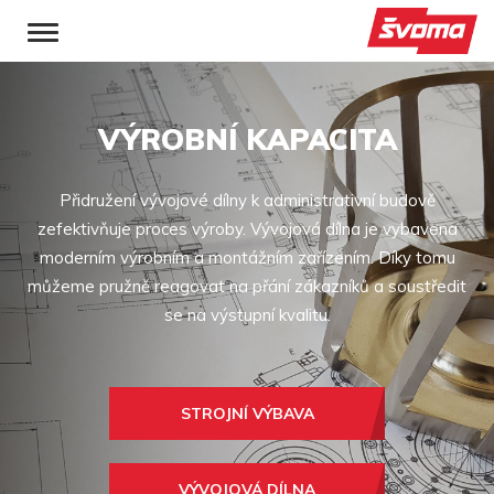
VÝROBNÍ KAPACITA
Přidružení vývojové dílny k administrativní budově
zefektivňuje proces výroby. Vývojová dílna je vybavena
moderním výrobním a montážním zařízením. Díky tomu
můžeme pružně reagovat na přání zákazníků a soustředit
se na výstupní kvalitu.
STROJNÍ VÝBAVA
VÝVOJOVÁ DÍLNA